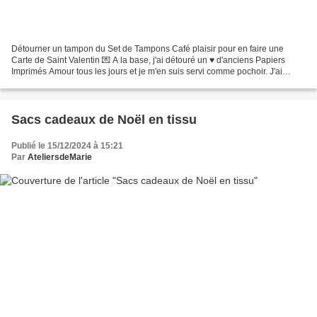
Détourner un tampon du Set de Tampons Café plaisir pour en faire une
Carte de Saint Valentin 💌 A la base, j'ai détouré un ♥️ d'anciens Papiers
Imprimés Amour tous les jours et je m'en suis servi comme pochoir. J'ai
tamponné le fond de tasse Coeur et ma...
Sacs cadeaux de Noël en tissu
Publié le 15/12/2024 à 15:21
Par
AteliersdeMarie