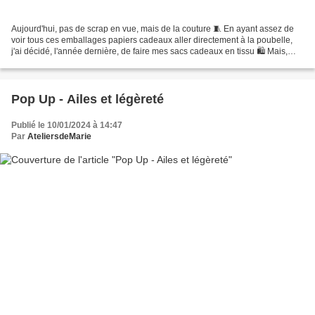
Aujourd'hui, pas de scrap en vue, mais de la couture 🧵 En ayant assez de
voir tous ces emballages papiers cadeaux aller directement à la poubelle,
j'ai décidé, l'année dernière, de faire mes sacs cadeaux en tissu 🛍️ Mais,
victimes de leur succès, ma fille...
Pop Up - Ailes et légèreté
Publié le 10/01/2024 à 14:47
Par
AteliersdeMarie