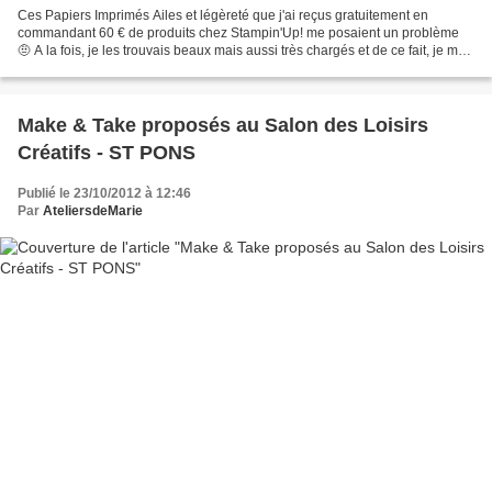
Ces Papiers Imprimés Ailes et légèreté que j'ai reçus gratuitement en
commandant 60 € de produits chez Stampin'Up! me posaient un problème
🤨 A la fois, je les trouvais beaux mais aussi très chargés et de ce fait, je me
demandais comment j'allais pouvoir...
Make & Take proposés au Salon des Loisirs
Créatifs - ST PONS
Publié le 23/10/2012 à 12:46
Par
AteliersdeMarie