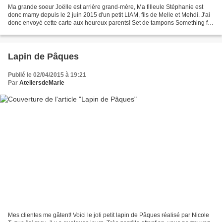
Ma grande soeur Joëlle est arrière grand-mère, Ma filleule Stéphanie est
donc mamy depuis le 2 juin 2015 d'un petit LIAM, fils de Melle et Mehdi. J'ai
donc envoyé cette carte aux heureux parents! Set de tampons Something for
Baby - réf. 134030 page 38...
Lapin de Pâques
Publié le 02/04/2015 à 19:21
Par
AteliersdeMarie
Mes clientes me gâtent! Voici le joli petit lapin de Pâques réalisé par Nicole