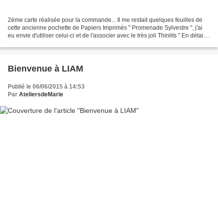
2ème carte réalisée pour la commande... Il me restait quelques feuilles de
cette ancienne pochette de Papiers Imprimés " Promenade Sylvestre ", j'ai
eu envie d'utiliser celui-ci et de l'associer avec le très joli Thinlits " En détails
" qui donne un petit...
Bienvenue à LIAM
Publié le 06/06/2015 à 14:53
Par
AteliersdeMarie