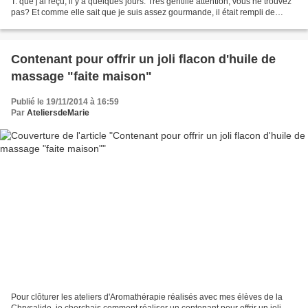
T. que j'ai reçu, il y a quelques jours. Très gentille attention, vous ne trouvez
pas? Et comme elle sait que je suis assez gourmande, il était rempli de
chocolats divers,...
Contenant pour offrir un joli flacon d'huile de
massage "faite maison"
Publié le 19/11/2014 à 16:59
Par
AteliersdeMarie
Pour clôturer les ateliers d'Aromathérapie réalisés avec mes élèves de la
Chrysalide, je cherchais comment réaliser un contenant pour offrir un joli