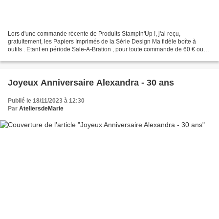
Lors d'une commande récente de Produits Stampin'Up !, j'ai reçu,
gratuitement, les Papiers Imprimés de la Série Design Ma fidèle boîte à
outils . Etant en période Sale-A-Bration , pour toute commande de 60 € ou
plus, on peut obtenir un article choisi...
Joyeux Anniversaire Alexandra - 30 ans
Publié le 18/11/2023 à 12:30
Par
AteliersdeMarie