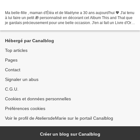
Ma belle-fille , maman d'Éléa et de Maëlyne a 30 ans aujourd'hui 💖 J'ai tenu
à lui faire un petit 🎁 personnalisé en décorant cet Album This and That que
je gardais précieusement pour une belle occasion. J'en ai fait un Livre d'Or
J'ai utilisé le Lot Marguerites...
Hébergé par Canalblog
Top articles
Pages
Contact
Signaler un abus
C.G.U.
Cookies et données personnelles
Préférences cookies
Voir le profil de AteliersdeMarie sur le portail Canalblog
Créer un blog sur Canalblog