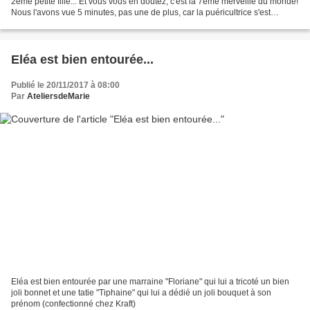
2ème petite fille... Et vous vous en doutez, c'est la 7ème merveille du monde!
Nous l'avons vue 5 minutes, pas une de plus, car la puéricultrice s'est
empressée de la remettre dans...
Eléa est bien entourée...
Publié le 20/11/2017 à 08:00
Par
AteliersdeMarie
Eléa est bien entourée par une marraine "Floriane" qui lui a tricoté un bien
joli bonnet et une tatie "Tiphaine" qui lui a dédié un joli bouquet à son
prénom (confectionné chez Kraft)