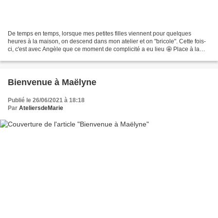
De temps en temps, lorsque mes petites filles viennent pour quelques
heures à la maison, on descend dans mon atelier et on "bricole". Cette fois-
ci, c'est avec Angèle que ce moment de complicité a eu lieu 🤩 Place à la
décoration de galets 🫓 le mien Celui...
Bienvenue à Maëlyne
Publié le 26/06/2021 à 18:18
Par
AteliersdeMarie