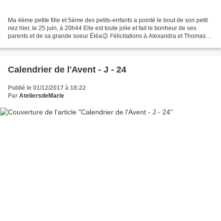
Ma 4ème petite fille et 5ème des petits-enfants a pointé le bout de son petit
nez hier, le 25 juin, à 20h44 Elle est toute jolie et fait le bonheur de ses
parents et de sa grande soeur Éléa😉 Félicitations à Alexandra et Thomas
Bienvenue parmi nous petit...
Calendrier de l'Avent - J - 24
Publié le 01/12/2017 à 18:22
Par
AteliersdeMarie