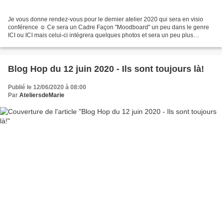
Je vous donne rendez-vous pour le dernier atelier 2020 qui sera en visio
conférence ☺ Ce sera un Cadre Façon "Moodboard" un peu dans le genre
ICI ou ICI mais celui-ci intégrera quelques photos et sera un peu plus
compliqué, j'adore créer ce style de tableau!...
Blog Hop du 12 juin 2020 - Ils sont toujours là!
Publié le 12/06/2020 à 08:00
Par
AteliersdeMarie