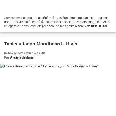
J'avais envie de nature, de légèreté mais également de paillettes, tout cela
dans un style plutôt épuré 🤨 J'ai ressorti d'anciens Papiers Imprimés " Ailes
et légèreté " dans lesquels j'ai découpé mes petits oiseaux 🐦 ⬛🐦 ⬛ J'ai
utilisé un ancien Plioir...
Tableau façon Moodboard - Hiver
Publié le 14/12/2020 à 19:40
Par
AteliersdeMarie