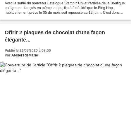
Avec la sortie du nouveau Catalogue Stampin'Up! et l'arrivée de la Boutique
en ligne en français en même temps, il a été décidé que le Blog Hop ,
habituellement prévu le 05 du mois soit repoussé au 12 juin... C'est donc
aujourd'hui - le thème est " ils...
Offrir 2 plaques de chocolat d'une façon
élégante...
Publié le 26/05/2020 à 08:00
Par
AteliersdeMarie