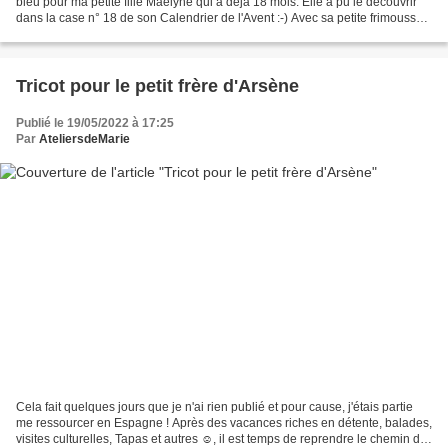
bleu pour ma petite fille Maëlyne qui a déjà 18 mois. Elle a pu le découvrir
dans la case n° 18 de son Calendrier de l'Avent :-) Avec sa petite frimousse,
je pense qu'il...
Tricot pour le petit frère d'Arsène
Publié le 19/05/2022 à 17:25
Par
AteliersdeMarie
Cela fait quelques jours que je n'ai rien publié et pour cause, j'étais partie
me ressourcer en Espagne ! Après des vacances riches en détente, balades,
visites culturelles, Tapas et autres ☺, il est temps de reprendre le chemin de