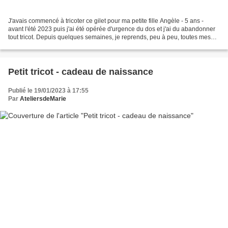
J'avais commencé à tricoter ce gilet pour ma petite fille Angèle - 5 ans -
avant l'été 2023 puis j'ai été opérée d'urgence du dos et j'ai du abandonner
tout tricot. Depuis quelques semaines, je reprends, peu à peu, toutes mes
activités et j'ai pu, enfin,...
Petit tricot - cadeau de naissance
Publié le 19/01/2023 à 17:55
Par
AteliersdeMarie