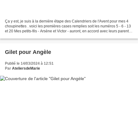
Ça y est, je suis à la dernière étape des Calendriers de l'Avent pour mes 4
choupinettes . voici les premières cases remplies soit les numéros 5 - 6 - 13
et 20 Mes petits-fils - Arsène et Victor - auront, en accord avec leurs parents,
un Calendrier chocolaté...
Gilet pour Angèle
Publié le 14/03/2024 à 12:51
Par
AteliersdeMarie