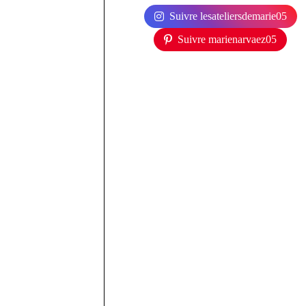
Suivre lesateliersdemarie05
Suivre marienarvaez05