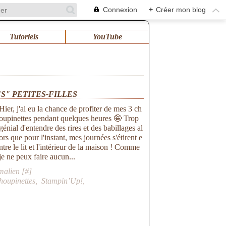
Connexion
+
Créer mon blog
Tutoriels
YouTube
ES" PETITES-FILLES
Hier, j'ai eu la chance de profiter de mes 3 ch
oupinettes pendant quelques heures 🤪 Trop
génial d'entendre des rires et des babillages al
ors que pour l'instant, mes journées s'étirent e
ntre le lit et l'intérieur de la maison ! Comme
je ne peux faire aucun...
malien [
#
]
houpinettes
,
Stampin’Up!
,