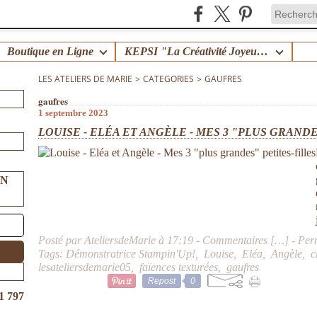
Boutique en Ligne
KEPSI "La Créativité Joyeuse en Famille" !
LES ATELIERS DE MARIE
>
CATEGORIES
>
GAUFRES
gaufres
1 septembre 2023
LOUISE - ELÉA ET ANGÈLE - MES 3 "PLUS GRAND
UN
Posté par AteliersdeMarie à 17:19 -
Commentaires [
…
]
- Per
Tags:
Démonstratrice Stampin'Up!
,
Louise
,
Eléa
,
Angèle
,
c
lesateliersdemarie05
,
faïences texturées
,
gaufres
Repost
0
1 797