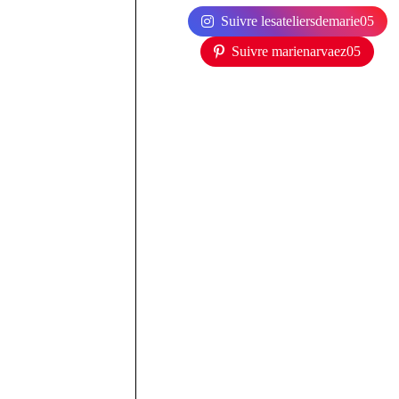
Suivre lesateliersdemarie05
Suivre marienarvaez05