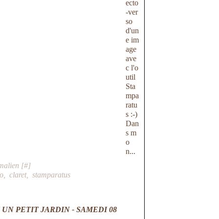
ecto
-ver
so
d'un
e im
age
ave
c l'o
util
Sta
mpa
ratu
s :-)
Dan
s m
o
n...
malien [
#
]
éo
,
claret
,
stamparatus
UN PETIT JARDIN - SAMEDI 08