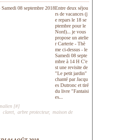
Entre deux séjou
rs de vacances (j
e repars le 18 se
ptembre pour le
Nord)... je vous
propose un atelie
r Carterie - Thè
me ci-dessus - le
Samedi 08 septe
mbre à 14 H C'e
st une revisite de
"Le petit jardin"
chanté par Jacqu
es Dutronc et tiré
du livre "Fantaisi
es...
malien [
#
]
,
claret
,
arbre protecteur
,
maison de