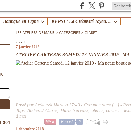
Boutique en Ligne
KEPSI "La Créativité Joyeuse en Famille" !
LES ATELIERS DE MARIE
>
CATEGORIES
>
CLARET
claret
7 janvier 2019
ATELIER CARTERIE SAMEDI 12 JANVIER 2019 - MA
UN
Posté par AteliersdeMarie à 17:49 -
Commentaires [
…
]
- Per
Tags:
AteliersdeMarie
,
Marie Narvaez
,
atelier
,
carterie
,
tex
à moi
Repost
0
1 804
1 décembre 2018