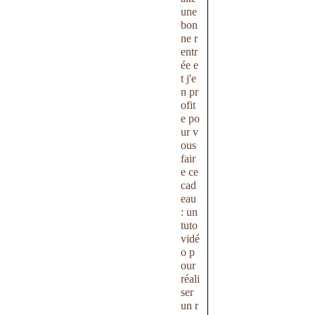
une
bon
ne r
entr
ée e
t j'e
n pr
ofit
e po
ur v
ous
fair
e ce
cad
eau
: un
tuto
vidé
o p
our
réali
ser
un r