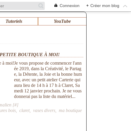
Connexion
+
Créer mon blog
Tutoriels
YouTube
 PETITE BOUTIQUE À MOI!
Je vous propose de commencer l'ann
ée 2019, dans la Créativité, le Partag
e, la Détente, la Joie et la bonne hum
eur, avec un petit atelier Carterie qui
aura lieu de 14 h à 17 h à Claret, Sa
medi 12 janvier prochain. Je ne vous
donnerai pas la liste du matériel...
malien [
#
]
tures bois
,
claret
,
vases divers
,
ma boutique