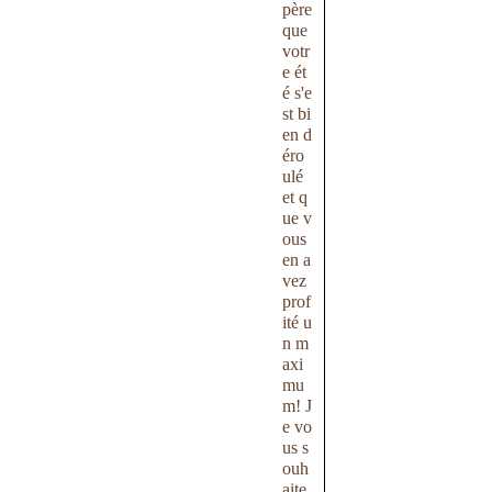
père
que
votr
e ét
é s'e
st bi
en d
éro
ulé
et q
ue v
ous
en a
vez
prof
ité u
n m
axi
mu
m! J
e vo
us s
ouh
aite