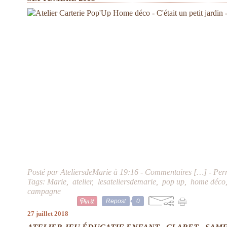
Posté par AteliersdeMarie à 19:16 -
Commentaires [
…
]
- Per
Tags:
Marie
,
atelier
,
lesateliersdemarie
,
pop up
,
home déco
campagne
Repost
0
27 juillet 2018