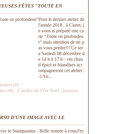
OYEUSES FÊTES "TOUTE EN
Pour le dernier atelier de
l'année 2018 , à Claret, j
e vous ai préparé une ca
rte "Toute en profondeu
r" mais attention de ne p
as vous perdre!!! Ce ser
a Samedi 08 décembre d
e 14 h à 17 h - vin chau
d épicé et friandises acc
ompagneront cet atelier :
-) Au...
malien [
#
]
ma ville
,
L'atelier du Père Noël
,
joyeuses
RSO D'UNE IMAGE AVEC LE
J'es