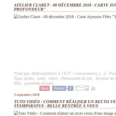
ATELIER CLARET - 08 DÉCEMBRE 2018 - CARTE J
PROFONDEUR"
Posté par AteliersdeMarie à 14:37 -
Commentaires [
…
]
- Per
Tags:
atelier
,
carte
,
claret
,
éblouissants de joie
,
Bonjour de 
fêtes
,
pyramide d'ovales
Repost
0
3 septembre 2018
TUTO VIDÉO - COMMENT RÉALISER UN RECTO VE
STAMPARATUS - BELLE RENTRÉE À VOUS