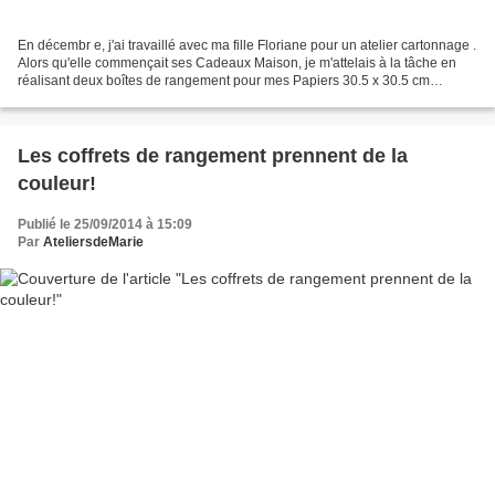
En décembr e, j'ai travaillé avec ma fille Floriane pour un atelier cartonnage .
Alors qu'elle commençait ses Cadeaux Maison, je m'attelais à la tâche en
réalisant deux boîtes de rangement pour mes Papiers 30.5 x 30.5 cm
Utilisation de carton ondulé double...
Les coffrets de rangement prennent de la
couleur!
Publié le 25/09/2014 à 15:09
Par
AteliersdeMarie