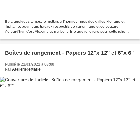
Il y a quelques temps, je mettais à l'honneur mes deux filles Floriane et
Tiphaine, pour leurs travaux respectifs de cartonnage et de couture!
Aujourd'hui, c'est Alexandra, ma belle-fille que je félicite pour cette jolie
brassière qu'elle a réalisée pour...
Boîtes de rangement - Papiers 12''x 12'' et 6''x 6''
Publié le 21/01/2021 à 08:00
Par
AteliersdeMarie