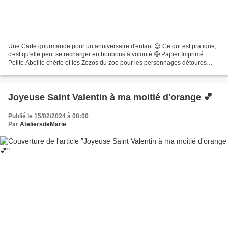
Une Carte gourmande pour un anniversaire d'enfant 😉 Ce qui est pratique,
c'est qu'elle peut se recharger en bonbons à volonté 🤪 Papier Imprimé
Petite Abeille chérie et les Zozos du zoo pour les personnages détourés
Cardstock Calicot coquelicot Poinçons...
Joyeuse Saint Valentin à ma moitié d'orange 💕
Publié le 15/02/2024 à 08:00
Par
AteliersdeMarie