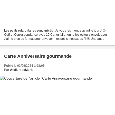
Les petits retardataires sont arrivés ! Je vous les montre avant le jour J 😉
Coffret Correspondance avec 10 Cartes Mignonnettes et leurs enveloppes.
J'aime bien ce format pour envoyer mes petits messages 🎅🏽 Une autre
Idée Cadeau 🎁 Un Carnet de Suivi de...
Carte Anniversaire gourmande
Publié le 03/09/2024 à 08:05
Par
AteliersdeMarie