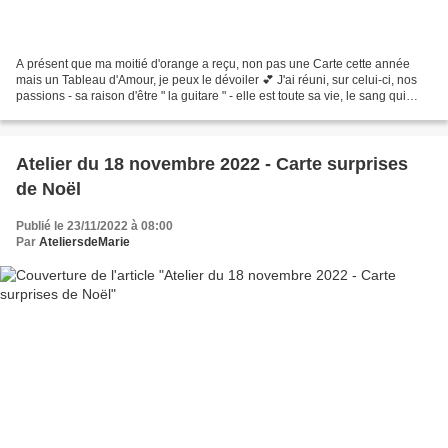
A présent que ma moitié d'orange a reçu, non pas une Carte cette année
mais un Tableau d'Amour, je peux le dévoiler 💕 J'ai réuni, sur celui-ci, nos
passions - sa raison d'être " la guitare " - elle est toute sa vie, le sang qui
coule dans ses veines,...
Atelier du 18 novembre 2022 - Carte surprises
de Noël
Publié le 23/11/2022 à 08:00
Par
AteliersdeMarie