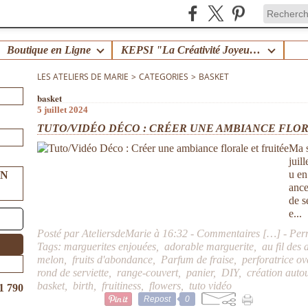
Boutique en Ligne
KEPSI "La Créativité Joyeuse en Famille" !
LES ATELIERS DE MARIE
>
CATEGORIES
>
BASKET
basket
5 juillet 2024
TUTO/VIDÉO DÉCO : CRÉER UNE AMBIANCE FLOR
Ma s
juil
u en
UN
ance
de s
e...
Posté par AteliersdeMarie à 16:32 -
Commentaires [
…
]
- Per
Tags:
marguerites enjouées
,
adorable marguerite
,
au fil des 
melon
,
fruits d'abondance
,
Parfum de fraise
,
perforatrice o
rond de serviette
,
range-couvert
,
panier
,
DIY
,
création auto
basket
,
birth
,
fruitiness
,
flowers
,
tuto vidéo
1 790
Repost
0