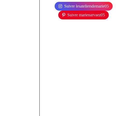
Suivre lesateliersdemarie05
Suivre marienarvaez05