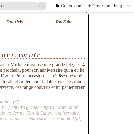
Connexion
+
Créer mon blog
Tutoriels
YouTube
ALE ET FRUITÉE
oeur Michèle organise une grande fête, le 14
let prochain, pour son anniversaire qui a eu lie
 février. Pour l'occasion, j'ai réalisé une ambi
 florale et fruitée pour la table avec ces ronds
erviette, ces range-couverts et un panier/tirelir
malien [
#
]
ans
,
framelits grands chiffres
,
watercolor
vale moderne
,
Tart & Tangy
,
anniversaire
,
ur du papier
,
Démonstratrice Stampin'Up!
,