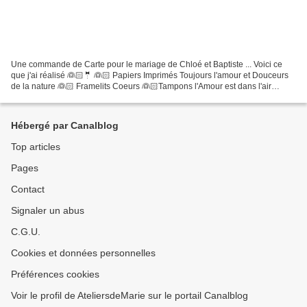
Une commande de Carte pour le mariage de Chloé et Baptiste ... Voici ce
que j'ai réalisé 👰🏻🤵 👰🏻 Papiers Imprimés Toujours l'amour et Douceurs
de la nature 👰🏻 Framelits Coeurs 👰🏻Tampons l'Amour est dans l'air
@LesAteliersdeMarie Commande de carte de félicitations...
Hébergé par Canalblog
Top articles
Pages
Contact
Signaler un abus
C.G.U.
Cookies et données personnelles
Préférences cookies
Voir le profil de AteliersdeMarie sur le portail Canalblog