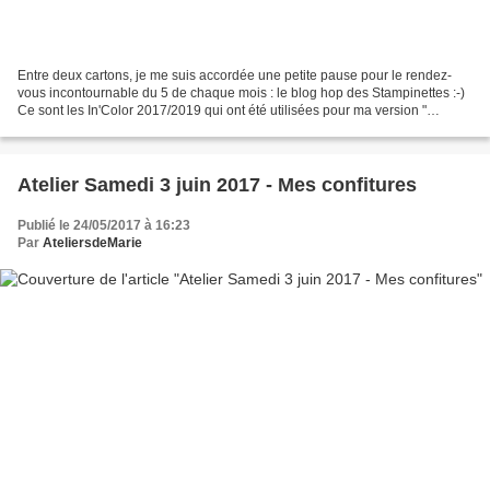
Entre deux cartons, je me suis accordée une petite pause pour le rendez-
vous incontournable du 5 de chaque mois : le blog hop des Stampinettes :-)
Ce sont les In'Color 2017/2019 qui ont été utilisées pour ma version "
Jardinières estivales " Le fond de...
Atelier Samedi 3 juin 2017 - Mes confitures
Publié le 24/05/2017 à 16:23
Par
AteliersdeMarie