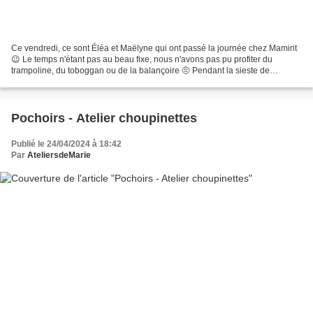
Ce vendredi, ce sont Éléa et Maëlyne qui ont passé la journée chez Mamirit
😉 Le temps n'étant pas au beau fixe, nous n'avons pas pu profiter du
trampoline, du toboggan ou de la balançoire 🤨 Pendant la sieste de
Maëlyne, Éléa et moi avons donc fait un...
Pochoirs - Atelier choupinettes
Publié le 24/04/2024 à 18:42
Par
AteliersdeMarie