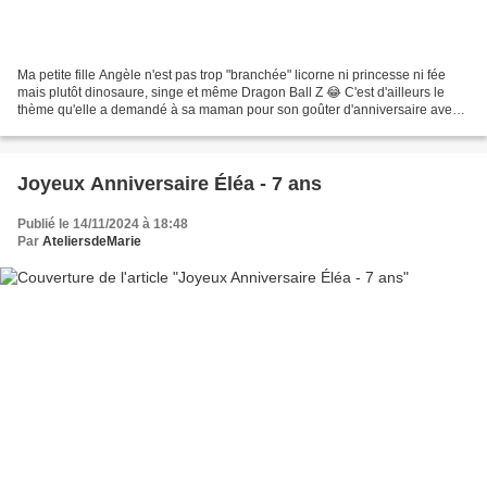
Ma petite fille Angèle n'est pas trop "branchée" licorne ni princesse ni fée
mais plutôt dinosaure, singe et même Dragon Ball Z 😂 C'est d'ailleurs le
thème qu'elle a demandé à sa maman pour son goûter d'anniversaire avec
les collègues 😳 Nous nous sommes...
Joyeux Anniversaire Éléa - 7 ans
Publié le 14/11/2024 à 18:48
Par
AteliersdeMarie