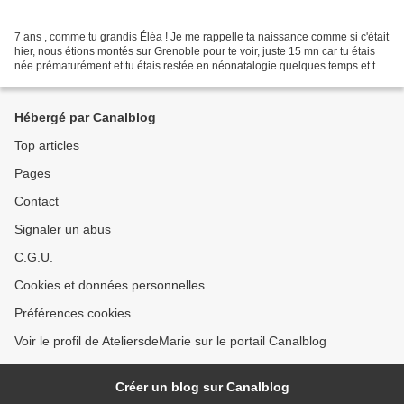
7 ans , comme tu grandis Éléa ! Je me rappelle ta naissance comme si c'était
hier, nous étions montés sur Grenoble pour te voir, juste 15 mn car tu étais
née prématurément et tu étais restée en néonatalogie quelques temps et te
voilà, si belle et si intéressante....
Hébergé par Canalblog
Top articles
Pages
Contact
Signaler un abus
C.G.U.
Cookies et données personnelles
Préférences cookies
Voir le profil de AteliersdeMarie sur le portail Canalblog
Créer un blog sur Canalblog