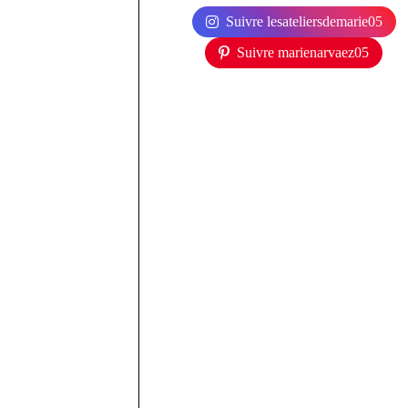
Suivre lesateliersdemarie05
Suivre marienarvaez05