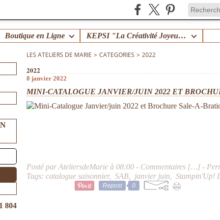
Boutique en Ligne
KEPSI "La Créativité Joyeuse en Famille" !
LES ATELIERS DE MARIE
>
CATEGORIES
>
2022
2022
8 janvier 2022
MINI-CATALOGUE JANVIER/JUIN 2022 ET BROCHU
UN
Posté par AteliersdeMarie à 08:00 -
Commentaires [
…
]
- Per
Tags:
catalogue saisonnier
,
SAB
,
janvier juin
,
Stampin'Up! L
Repost
0
1 804