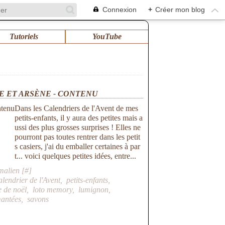
Connexion
+
Créer mon blog
Tutoriels
YouTube
E ET ARSÈNE - CONTENU
Dans les Calendriers de l'Avent de mes
petits-enfants, il y aura des petites mais a
ussi des plus grosses surprises ! Elles ne
pourront pas toutes rentrer dans les petit
s casiers, j'ai du emballer certaines à par
t... voici quelques petites idées, entre...
malien [
#
]
alendrier de l'Avent
,
petits-enfants
,
e de noël
,
loto memory
,
lumignon
,
antées
,
savons