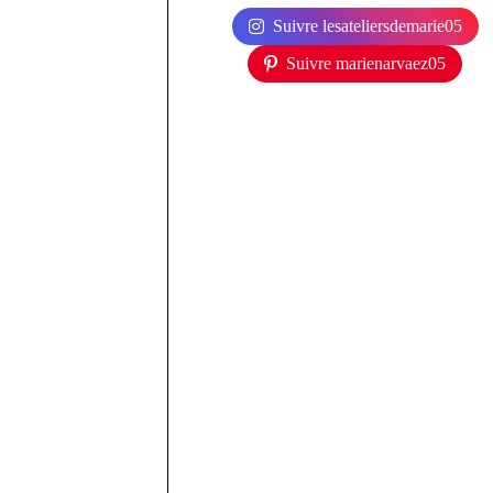
Suivre lesateliersdemarie05
Suivre marienarvaez05