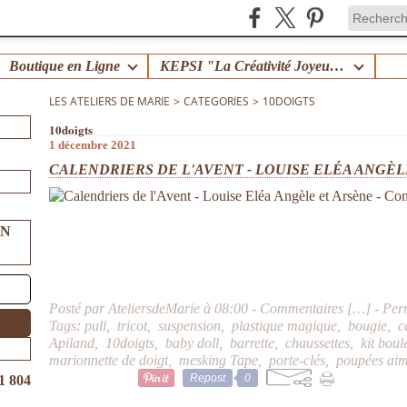
Boutique en Ligne
KEPSI "La Créativité Joyeuse en Famille" !
LES ATELIERS DE MARIE
>
CATEGORIES
>
10DOIGTS
10doigts
1 décembre 2021
CALENDRIERS DE L'AVENT - LOUISE ELÉA ANGÈL
UN
Posté par AteliersdeMarie à 08:00 -
Commentaires [
…
]
- Per
Tags:
pull
,
tricot
,
suspension
,
plastique magique
,
bougie
,
c
Apiland
,
10doigts
,
baby doll
,
barrette
,
chaussettes
,
kit boul
marionnette de doigt
,
mesking Tape
,
porte-clés
,
poupées aim
Repost
0
1 804