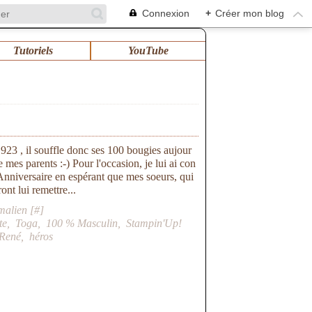
Connexion
+
Créer mon blog
Tutoriels
YouTube
 1923 , il souffle donc ses 100 bougies aujour
e mes parents :-) Pour l'occasion, je lui ai con
'Anniversaire en espérant que mes soeurs, qui
ont lui remettre...
malien [
#
]
te
,
Toga
,
100 % Masculin
,
Stampin'Up!
René
,
héros