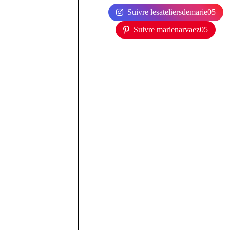
Suivre lesateliersdemarie05
Suivre marienarvaez05