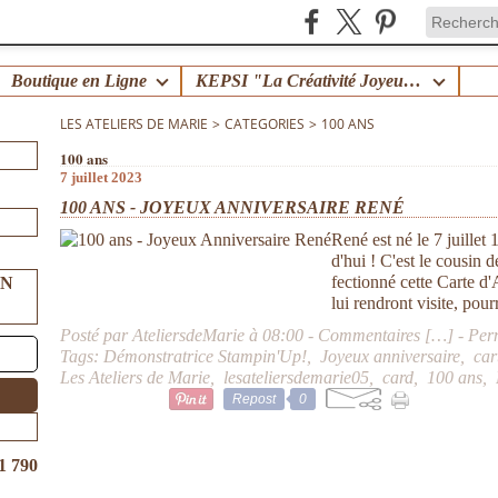
Boutique en Ligne
KEPSI "La Créativité Joyeuse en Famille" !
LES ATELIERS DE MARIE
>
CATEGORIES
>
100 ANS
100 ans
7 juillet 2023
100 ANS - JOYEUX ANNIVERSAIRE RENÉ
René est né le 7 juillet
d'hui ! C'est le cousin d
fectionné cette Carte d
UN
lui rendront visite, pourr
Posté par AteliersdeMarie à 08:00 -
Commentaires [
…
]
- Per
Tags:
Démonstratrice Stampin'Up!
,
Joyeux anniversaire
,
car
Les Ateliers de Marie
,
lesateliersdemarie05
,
card
,
100 ans
,
Repost
0
1 790