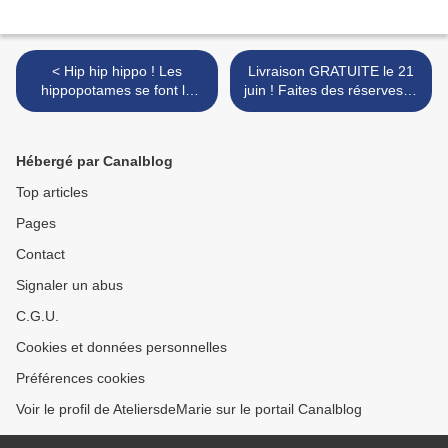
< Hip hip hippo ! Les
Livraison GRATUITE le 21
hippopotames se font la
juin ! Faites des réserves et
cour ☺
des économies sur vos
produits Stampin'Up!
préférés >
Hébergé par Canalblog
Top articles
Pages
Contact
Signaler un abus
C.G.U.
Cookies et données personnelles
Préférences cookies
Voir le profil de AteliersdeMarie sur le portail Canalblog