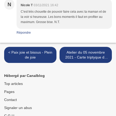
N
Nicole T
03/11/2021 16:42
C'est très chouette de pouvoir faire cela avec ta maman et de
la voir si heureuse. Les bons moments il faut en profiter au
maximum. Grosse bise. N.T.
Répondre
< Paix joie et bisous - Plein
Atelier du 05 novembre
de joie
2021 - Carte triptyque de
Noël Sous un manteau
blanc >
Hébergé par Canalblog
Top articles
Pages
Contact
Signaler un abus
C.G.U.