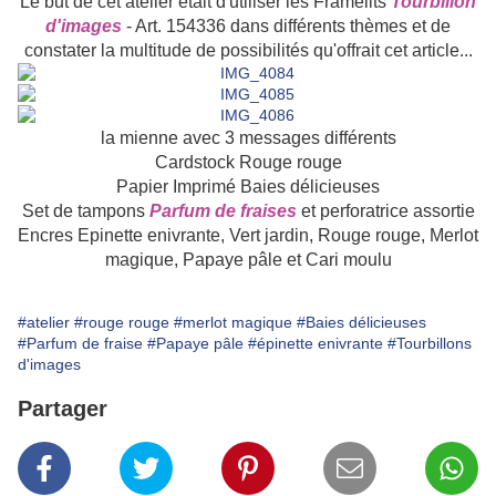
Le but de cet atelier était d'utiliser les Framelits
Tourbillon
d'images
- Art. 154336 dans différents thèmes et de
constater la multitude de possibilités qu'offrait cet article...
la mienne avec 3 messages différents
Cardstock Rouge rouge
Papier Imprimé Baies délicieuses
Set de tampons
Parfum de fraises
et perforatrice assortie
Encres Epinette enivrante, Vert jardin, Rouge rouge, Merlot
magique, Papaye pâle et Cari moulu
#atelier
#rouge rouge
#merlot magique
#Baies délicieuses
#Parfum de fraise
#Papaye pâle
#épinette enivrante
#Tourbillons
d'images
Partager