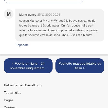
M
Marie-geneu
25/11/2020 20:08
coucou Marie,<br /> <br /> Whaou? je trouve ces cartes de
toutes beauté et très originales. On n'en trouve nulle part
ailleurs.Tu as vraiment beaucoup de belles idées. Je pense
que ta soeur va être ravie.<br /> <br /> Bises et à bientôt.
Répondre
< Féerie en ligne - 24
Pochette masque jetable ou
novembre uniquement -
tissu >
profitez-en !
Hébergé par Canalblog
Top articles
Pages
Contact