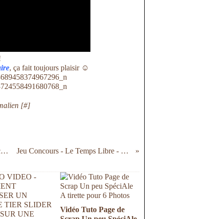
!
ire
, ça fait toujours plaisir ☺
malien [
#
]
Album Photos - Page un peu Spéciale - Une photo peut en cacher une autre - Angèle 2 ans
Jeu Concours - Le Temps Libre - Les cartes arrivent...
Vidéo Tuto Page de
Scrap Un peu SpéciAle