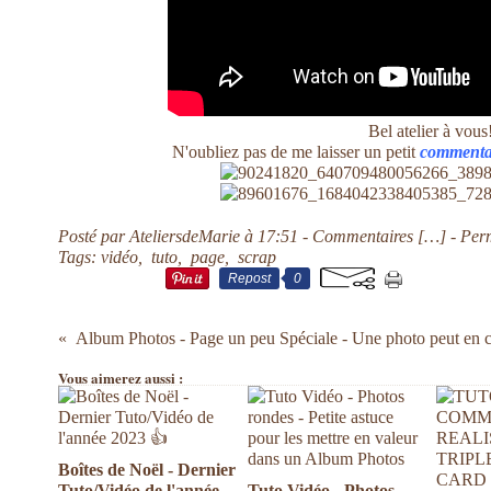
Bel atelier à vous
N'oubliez pas de me laisser un petit
commenta
Posté par AteliersdeMarie à 17:51 -
Commentaires [
…
]
- Per
Tags:
vidéo
,
tuto
,
page
,
scrap
Repost
0
Vous aimerez aussi :
Boîtes de Noël - Dernier
Tuto/Vidéo de l'année
Tuto Vidéo - Photos