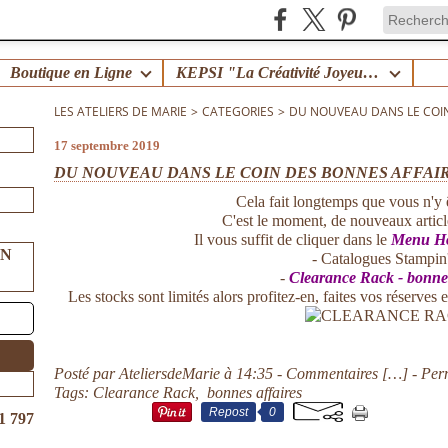
Boutique en Ligne
KEPSI "La Créativité Joyeuse en Famille" !
LES ATELIERS DE MARIE
>
CATEGORIES
>
DU NOUVEAU DANS LE COIN
17 septembre 2019
DU NOUVEAU DANS LE COIN DES BONNES AFFAI
Cela fait longtemps que vous n'y ê
C'est le moment, de nouveaux article
Il vous suffit de cliquer dans le
Menu Ho
UN
- Catalogues Stampin
-
Clearance Rack - bonnes
Les stocks sont limités alors profitez-en, faites vos réserves
Posté par AteliersdeMarie à 14:35 -
Commentaires [
…
]
- Per
Tags:
Clearance Rack
,
bonnes affaires
Repost
0
1 797