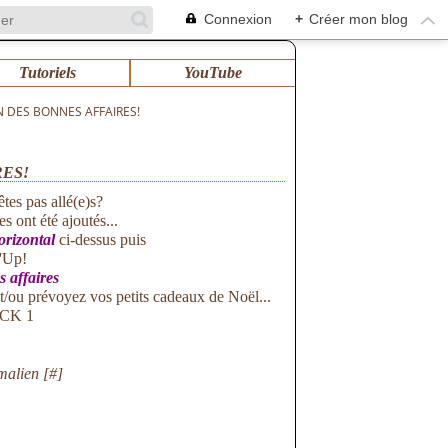
Connexion
+
Créer mon blog
Tutoriels
YouTube
 DES BONNES AFFAIRES!
RES!
tes pas allé(e)s?
s ont été ajoutés...
rizontal
ci-dessus puis
'Up!
 affaires
 et/ou prévoyez vos petits cadeaux de Noël...
malien [
#
]