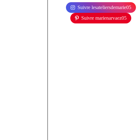
Suivre lesateliersdemarie05
Suivre marienarvaez05