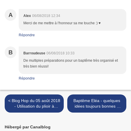
A
Alex
06/08/2018 12:34
Merci de me mettre à l'honneur sa me touche :) ♥️
Répondre
B
Barroudeuse
06/08/2018 10:33
De multiples préparations pour un baptême très organisé et
très bien réussi!
Répondre
< Blog Hop du 05 août 2018
Baptême Eléa - quelques
- Utilisation du plioir à
idées toujours bonnes à
gaufrage "Tufté"
prendre... >
Hébergé par Canalblog