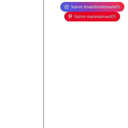
Suivre lesateliersdemarie05
Suivre marienarvaez05