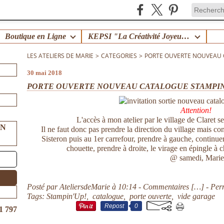
Boutique en Ligne
KEPSI "La Créativité Joyeuse en Famille" !
LES ATELIERS DE MARIE
>
CATEGORIES
>
PORTE OUVERTE NOUVEAU 
30 mai 2018
PORTE OUVERTE NOUVEAU CATALOGUE STAMPIN'U
Attention!
L'accès à mon atelier par le village de Claret s
UN
Il ne faut donc pas prendre la direction du village mais co
Sisteron puis au 1er carrefour, prendre à gauche, continuer 
chouette, prendre à droite, le virage en épingle à 
@ samedi, Marie
Posté par AteliersdeMarie à 10:14 -
Commentaires [
…
]
- Per
Tags:
Stampin'Up!
,
catalogue
,
porte ouverte
,
vide garage
Repost
0
1 797