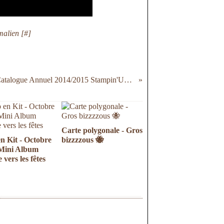
malien [
#
]
Porte Ouverte Nouveau Catalogue Annuel 2014/2015 Stampin'Up! - Samedi 05 juillet 2014
Carte polygonale - Gros
n Kit - Octobre
bizzzzous 🐝
 Mini Album
 vers les fêtes