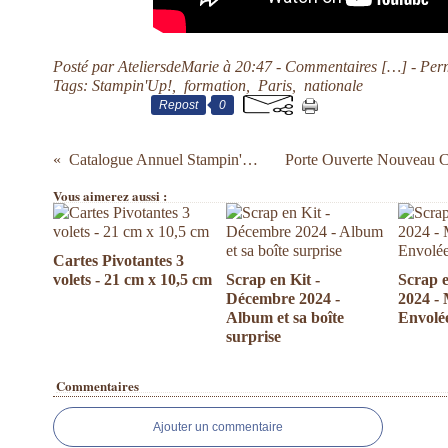
Posté par AteliersdeMarie à 20:47 -
Commentaires [
…
]
- Per
Tags:
Stampin'Up!
,
formation
,
Paris
,
nationale
Repost
0
Catalogue Annuel Stampin'Up! 2014/2015
Vous aimerez aussi :
Cartes Pivotantes 3
volets - 21 cm x 10,5 cm
Scrap en Kit -
Scrap e
Décembre 2024 -
2024 -
Album et sa boîte
Envolée
surprise
Commentaires
Ajouter un commentaire