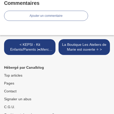
Commentaires
Ajouter un commentaire
< KEPSI - Kit
La Boutique Les Ateliers de
Enfants/Parents ✂️Merci
Marie est ouverte ⭐️ >
Maîtresse ou Maître✂️ Mon
Joli Train de ❤️
Hébergé par Canalblog
Top articles
Pages
Contact
Signaler un abus
C.G.U.