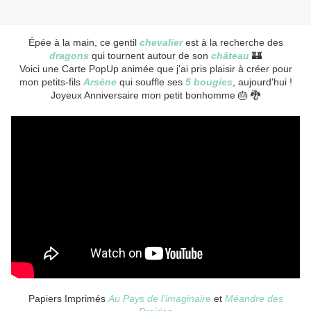
Épée à la main, ce gentil
chevalier
est à la recherche des
dragons
qui tournent autour de son
château
🏰
Voici une Carte PopUp animée que j'ai pris plaisir à créer pour
mon petits-fils
Arsène
qui souffle ses
5 bougies
, aujourd'hui !
Joyeux Anniversaire mon petit bonhomme 🎂 🐉
Papiers Imprimés
Au Pays de l'imaginaire
et
Méandre des