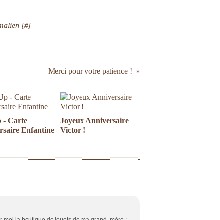
malien [
#
]
Merci pour votre patience !
 - Carte
Joyeux Anniversaire
rsaire Enfantine
Victor !
ur moi la boutique de jouets de ma grand- mère :