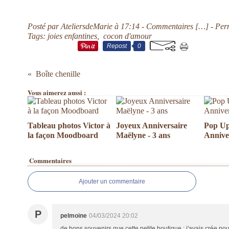
Posté par AteliersdeMarie à 17:14 -
Commentaires [
…
]
- Per
Tags:
joies enfantines
,
cocon d'amour
Repost
0
Boîte chenille
Vous aimerez aussi :
Tableau photos Victor à
Joyeux Anniversaire
Pop Up
la façon Moodboard
Maëlyne - 3 ans
Annive
Commentaires
Ajouter un commentaire
P
pelmoine
04/03/2024 20:02
de bons souvenirs que cette petite boutique : j'avais crée po