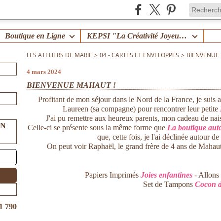
Boutique en Ligne
KEPSI "La Créativité Joyeuse en Famille" !
LES ATELIERS DE MARIE
>
04 - CARTES ET ENVELOPPES
>
BIENVENUE
4 mars 2024
BIENVENUE MAHAUT !
Profitant de mon séjour dans le Nord de la France, je suis 
Laureen (sa compagne) pour rencontrer leur petite
J'ai pu remettre aux heureux parents, mon cadeau de naiss
UN
Celle-ci se présente sous la même forme que
La boutique aut
que, cette fois, je l'ai déclinée autour 
On peut voir Raphaël, le grand frère de 4 ans de Mahaut 
Papiers Imprimés
Joies enfantines
- Allons
Set de Tampons
Cocon 
1 790