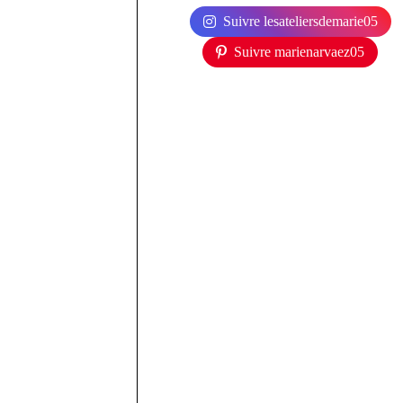
Suivre lesateliersdemarie05
Suivre marienarvaez05