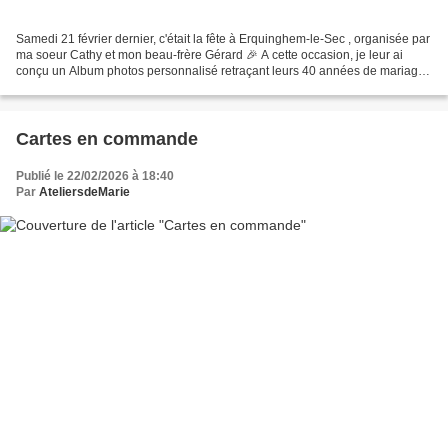
Samedi 21 février dernier, c'était la fête à Erquinghem-le-Sec , organisée par
ma soeur Cathy et mon beau-frère Gérard 🎉 A cette occasion, je leur ai
conçu un Album photos personnalisé retraçant leurs 40 années de mariage
et réunissant 105 souvenirs photographiques...
Cartes en commande
Publié le 22/02/2026 à 18:40
Par
AteliersdeMarie