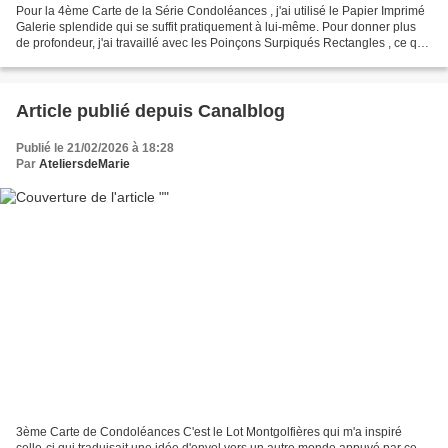
Pour la 4ème Carte de la Série Condoléances , j'ai utilisé le Papier Imprimé
Galerie splendide qui se suffit pratiquement à lui-même. Pour donner plus
de profondeur, j'ai travaillé avec les Poinçons Surpiqués Rectangles , ce qui
m'a permis de réaliser...
Article publié depuis Canalblog
Publié le 21/02/2026 à 18:28
Par
AteliersdeMarie
3ème Carte de Condoléances C'est le Lot Montgolfières qui m'a inspiré
celle-ci qui traduisait une idée d'envol vers un autre monde appuyé par ce