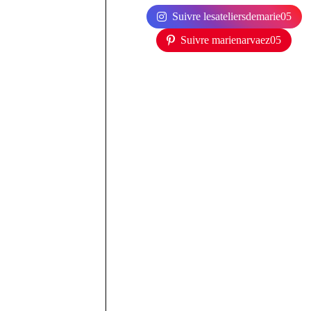
Suivre lesateliersdemarie05
Suivre marienarvaez05