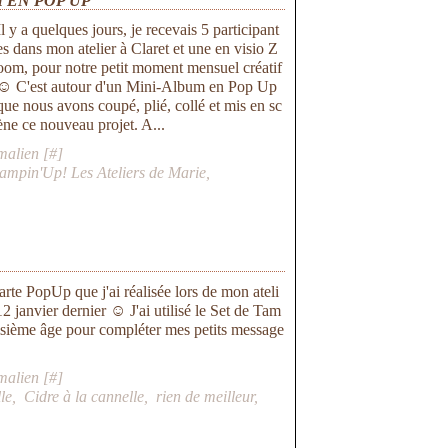
M EN POP UP
Il y a quelques jours, je recevais 5 participant
es dans mon atelier à Claret et une en visio Z
oom, pour notre petit moment mensuel créatif
☺ C'est autour d'un Mini-Album en Pop Up
que nous avons coupé, plié, collé et mis en sc
ène ce nouveau projet. A...
malien [
#
]
tampin'Up! Les Ateliers de Marie
,
arte PopUp que j'ai réalisée lors de mon ateli
12 janvier dernier ☺ J'ai utilisé le Set de Tam
isième âge pour compléter mes petits message
malien [
#
]
le
,
Cidre à la cannelle
,
rien de meilleur
,