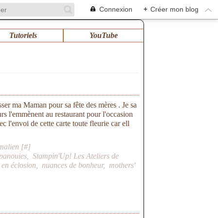
Connexion
+
Créer mon blog
Tutoriels
YouTube
sser ma Maman pour sa fête des mères . Je sa
eurs l'emmènent au restaurant pour l'occasion
c l'envoi de cette carte toute fleurie car ell
malien [
#
]
épanouies
,
Stampin'Up! Les Ateliers de
 en éclosion
,
nuances de bonheur
,
mothers'