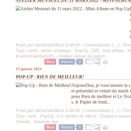
ATELIER MENSUEL DU 11 MARS 2022 - MINI-ALBU
Posté par AteliersdeMarie à 08:00 -
Commentaires [
…
]
- Per
Tags:
claret
,
atelier artistique
,
PopUp
,
DIY
,
mini-album
,
S
lesateliersdemarie05
,
création autour du papier
Repost
0
15 janvier 2021
POP-UP - RIEN DE MEILLEUR!
Aujourd'hui, je vous montre la c
er présentiel et virtuel du mardi 
pons Rien de meilleur et Le Tro
s, le Papier de fond...
Posté par AteliersdeMarie à 08:00 -
Commentaires [
…
]
- Per
Tags:
carte
,
PopUp
,
Les Ateliers de Marie
,
Elégance naturel
Tomette
,
troisième âge
Repost
0