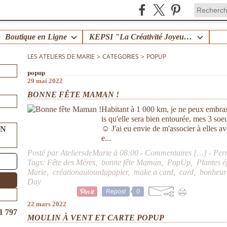
Boutique en Ligne
KEPSI "La Créativité Joyeuse en Famille" !
LES ATELIERS DE MARIE
>
CATEGORIES
>
POPUP
popup
29 mai 2022
BONNE FÊTE MAMAN !
Habitant à 1 000 km, je ne peux embra
is qu'elle sera bien entourée, mes 3 so
☺ J'ai eu envie de m'associer à elles ave
UN
e...
Posté par AteliersdeMarie à 08:00 -
Commentaires [
…
]
- Per
Tags:
Fête des Mères
,
bonne fête Maman
,
PopUp
,
Plantes 
Marie
,
créationautourdupapier
,
make a card
,
card
,
bonheur
Day
Repost
0
22 mars 2022
1 797
MOULIN À VENT ET CARTE POPUP