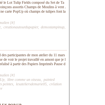
té le Lot Tulip Fields composé du Set de Ta
inçons assortis Champs de Moulins à vent .
Une carte PopUp où champs de tulipes font la
malien [
#
]
e
,
creationautourdupapier
,
demostampinup
,
il des participantes de mon atelier du 11 mars
e de voir le projet travaillé en amont que je l
réalisé à partir des Papiers Imprimés Pause d
malien [
#
]
pUp
,
libre comme un oiseau
,
painted
es peintes
,
lesateliersdemarie05
,
création
er