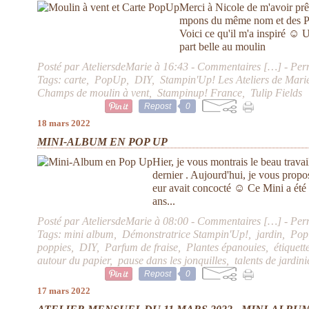
Merci à Nicole de m'avoir prê
mpons du même nom et des Po
Voici ce qu'il m'a inspiré ☺ 
part belle au moulin
Posté par AteliersdeMarie à 16:43 -
Commentaires [
…
]
- Per
Tags:
carte
,
PopUp
,
DIY
,
Stampin'Up! Les Ateliers de Mari
Champs de moulin à vent
,
Stampinup! France
,
Tulip Fields
Repost
0
18 mars 2022
MINI-ALBUM EN POP UP
Hier, je vous montrais le beau trava
dernier . Aujourd'hui, je vous propos
eur avait concocté ☺ Ce Mini a été 
ans...
Posté par AteliersdeMarie à 08:00 -
Commentaires [
…
]
- Per
Tags:
mini album
,
Démonstratrice Stampin'Up!
,
jardin
,
Po
poppies
,
DIY
,
Parfum de fraise
,
Plantes épanouies
,
étiquett
autour du papier
,
pause dans les jonquilles
,
talents de jardini
Repost
0
17 mars 2022