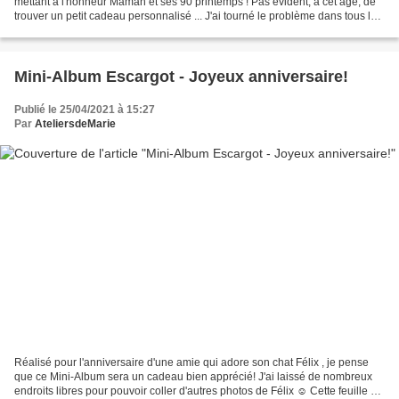
mettant à l'honneur Maman et ses 90 printemps ! Pas évident, à cet âge, de
trouver un petit cadeau personnalisé ... J'ai tourné le problème dans tous les
sens, je sais que sa famille...
Mini-Album Escargot - Joyeux anniversaire!
Publié le 25/04/2021 à 15:27
Par
AteliersdeMarie
Réalisé pour l'anniversaire d'une amie qui adore son chat Félix , je pense
que ce Mini-Album sera un cadeau bien apprécié! J'ai laissé de nombreux
endroits libres pour pouvoir coller d'autres photos de Félix ☺ Cette feuille de