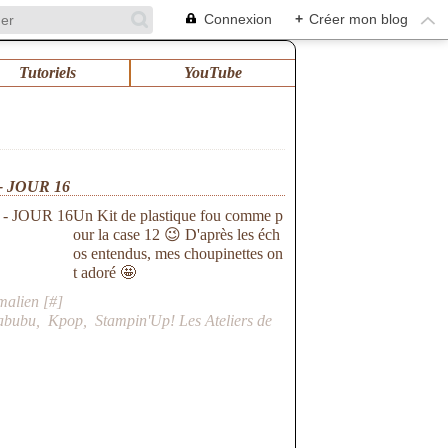
Connexion
+
Créer mon blog
Tutoriels
YouTube
 JOUR 16
Un Kit de plastique fou comme p
our la case 12 😉 D'après les éch
os entendus, mes choupinettes on
t adoré 🤩
malien [
#
]
abubu
,
Kpop
,
Stampin'Up! Les Ateliers de