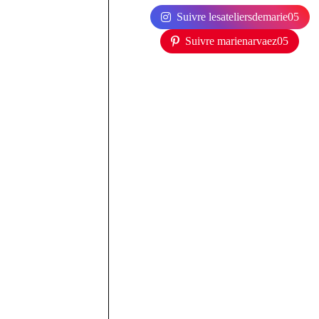
Suivre lesateliersdemarie05
Suivre marienarvaez05