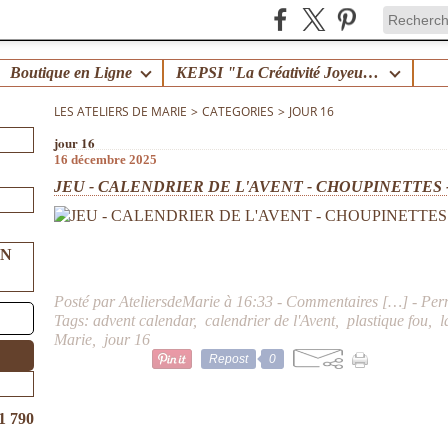
Boutique en Ligne
KEPSI "La Créativité Joyeuse en Famille" !
LES ATELIERS DE MARIE
>
CATEGORIES
>
JOUR 16
jour 16
16 décembre 2025
JEU - CALENDRIER DE L'AVENT - CHOUPINETTES -
UN
Posté par AteliersdeMarie à 16:33 -
Commentaires [
…
]
- Per
Tags:
advent calendar
,
calendrier de l'Avent
,
plastique fou
,
l
Marie
,
jour 16
Repost
0
1 790