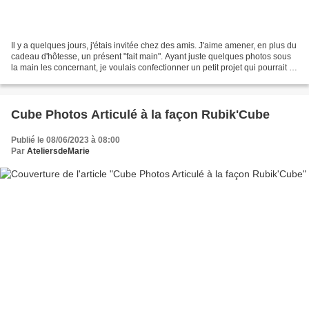
Il y a quelques jours, j'étais invitée chez des amis. J'aime amener, en plus du
cadeau d'hôtesse, un présent "fait main". Ayant juste quelques photos sous
la main les concernant, je voulais confectionner un petit projet qui pourrait se
poser sur un meuble...
Cube Photos Articulé à la façon Rubik'Cube
Publié le 08/06/2023 à 08:00
Par
AteliersdeMarie