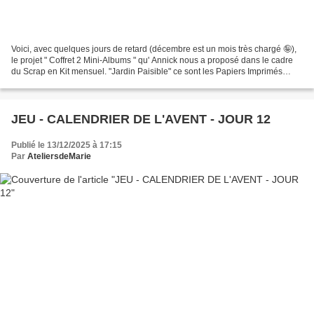
Voici, avec quelques jours de retard (décembre est un mois très chargé 🤪),
le projet " Coffret 2 Mini-Albums " qu' Annick nous a proposé dans le cadre
du Scrap en Kit mensuel. "Jardin Paisible" ce sont les Papiers Imprimés
utilisés pour ce Coffret bien...
JEU - CALENDRIER DE L'AVENT - JOUR 12
Publié le 13/12/2025 à 17:15
Par
AteliersdeMarie