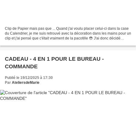
Clip de Papier mais pas que ... Quand j'ai voulu placer celui-ci dans la case
du Calendrier, je me suis retrouvé avec la décoration dans les mains pour un
clip et j'ai pensé que c'était vraiment de la pacotille 😳 J'ai donc décidé
d'ajouter pour chacune...
CADEAU - 4 EN 1 POUR LE BUREAU -
COMMANDE
Publié le 19/12/2025 à 17:30
Par
AteliersdeMarie