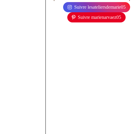
Suivre lesateliersdemarie05
Suivre marienarvaez05